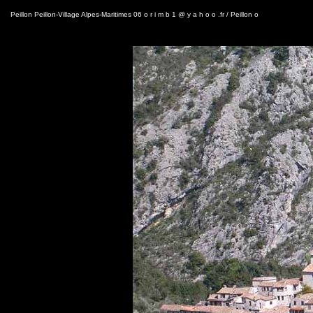
Peillon Peillon-Village Alpes-Maritimes 06 o r i m b 1 @ y a h o o .fr / Peillon o