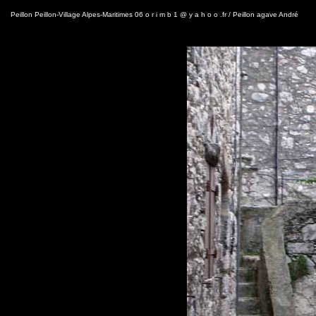
Peillon Peillon-Village Alpes-Maritimes 06 o r i m b 1 @ y a h o o .fr / Peillon agave André