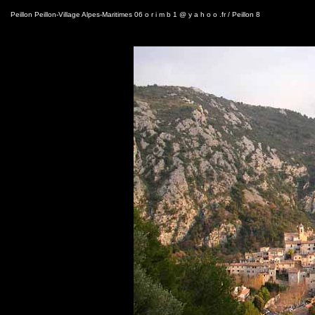
Peillon Peillon-Village Alpes-Maritimes 06 o r i m b 1 @ y a h o o .fr / Peillon 8