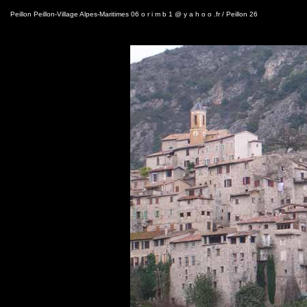
Peillon Peillon-Village Alpes-Maritimes 06 o r i m b 1 @ y a h o o .fr / Peillon 26