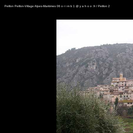
Peillon Peillon-Village Alpes-Maritimes 06 o r i m b 1 @ y a h o o .fr / Peillon 2