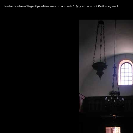
Peillon Peillon-Village Alpes-Maritimes 06 o r i m b 1 @ y a h o o .fr / Peillon église f